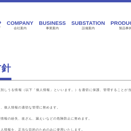
P
COMPANY
BUSINESS
SUBSTATION
PRODU
プ
会社案内
事業案内
設備案内
製品事
方針
識別しうる情報（以下「個人情報」といいます。）を適切に保護、管理することが
し、個人情報の適切な管理に努めます。
人情報の紛失、改ざん、漏えいなどの危険防止に努めます。
個人情報を、正当な目的のためのみに使用いたします。